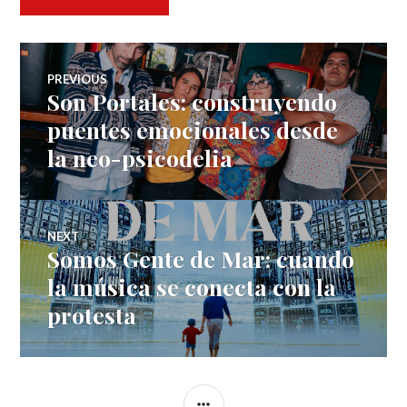
Post
PREVIOUS
Son Portales: construyendo
Previous
navigation
post:
puentes emocionales desde
la neo-psicodelia
NEXT
Somos Gente de Mar: cuando
Next
post:
la música se conecta con la
protesta
SIDEBAR