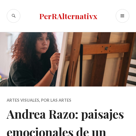
Skip
to
SEARCH
PR
PerRAlternativx
content
ME
ARTES VISUALES
,
POR LAS ARTES
Andrea Razo: paisajes
emocionales de un