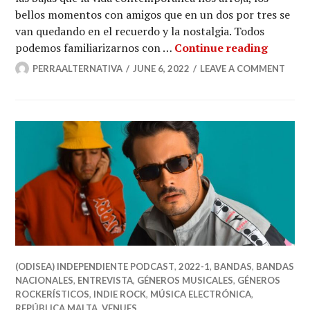
bellos momentos con amigos que en un dos por tres se
van quedando en el recuerdo y la nostalgia. Todos
Marca A
podemos familiarizarnos con …
Continue reading
PERRAALTERNATIVA
JUNE 6, 2022
LEAVE A COMMENT
(ODISEA) INDEPENDIENTE PODCAST
,
2022-1
,
BANDAS
,
BANDAS
NACIONALES
,
ENTREVISTA
,
GÉNEROS MUSICALES
,
GÉNEROS
ROCKERÍSTICOS
,
INDIE ROCK
,
MÚSICA ELECTRÓNICA
,
REPÚBLICA MALTA
,
VENUES