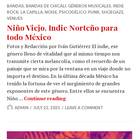
BANDAS
,
BANDAS DE CHICALI
,
GÉNEROS MUSICALES
,
INDIE
ROCK
,
LA CAPILLA
,
NOISE
,
PSICODÉLICO
,
PUNK
,
SHOEGAZE
,
VENUES
Niño Viejo, Indie Norteño para
todo México
Fotos y Redacción por Iván Gutiérrez El indie, ese
género lleno de vitalidad que al mismo tiempo nos
transmite cierta melancolía, como el recuerdo de un
paisaje que se mira por la ventana en un viaje donde no
importa el destino. En la última década México ha
tenido la fortuna de ver el surgimiento de grandes
exponentes de este género. Entre ellos se encuentra
Niño Viejo, Indie Norteño par
Niño …
Continue reading
ADMIN
JULY 22, 2025
LEAVE A COMMENT