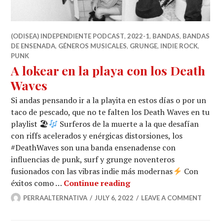
(ODISEA) INDEPENDIENTE PODCAST
,
2022-1
,
BANDAS
,
BANDAS
DE ENSENADA
,
GÉNEROS MUSICALES
,
GRUNGE
,
INDIE ROCK
,
PUNK
A lokear en la playa con los Death
Waves
Si andas pensando ir a la playita en estos días o por un
taco de pescado, que no te falten los Death Waves en tu
playlist 🏖
Surferos de la muerte a la que desafían
con riffs acelerados y enérgicas distorsiones, los
#DeathWaves son una banda ensenadense con
influencias de punk, surf y grunge noventeros
fusionados con las vibras indie más modernas
Con
A lokear en la playa co
éxitos como …
Continue reading
PERRAALTERNATIVA
JULY 6, 2022
LEAVE A COMMENT