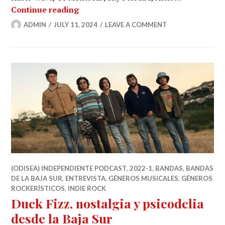
Mermelada de Pepino estrena “Sabor 
Continue reading
ADMIN
JULY 11, 2024
LEAVE A COMMENT
(ODISEA) INDEPENDIENTE PODCAST
,
2022-1
,
BANDAS
,
BANDAS
DE LA BAJA SUR
,
ENTREVISTA
,
GÉNEROS MUSICALES
,
GÉNEROS
ROCKERÍSTICOS
,
INDIE ROCK
Duck Fizz, nostalgia y psicodelia
desde la Baja Sur