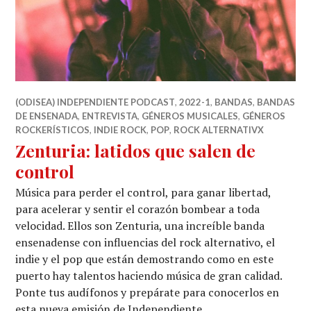
(ODISEA) INDEPENDIENTE PODCAST
,
2022-1
,
BANDAS
,
BANDAS
DE ENSENADA
,
ENTREVISTA
,
GÉNEROS MUSICALES
,
GÉNEROS
ROCKERÍSTICOS
,
INDIE ROCK
,
POP
,
ROCK ALTERNATIVX
Zenturia: latidos que salen de
control
Música para perder el control, para ganar libertad,
para acelerar y sentir el corazón bombear a toda
velocidad. Ellos son Zenturia, una increíble banda
ensenadense con influencias del rock alternativo, el
indie y el pop que están demostrando como en este
puerto hay talentos haciendo música de gran calidad.
Ponte tus audífonos y prepárate para conocerlos en
esta nueva emisión de Independiente.