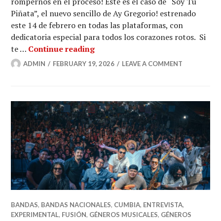
rompernos en el proceso! Éste es el caso de “Soy Tu
Piñata”, el nuevo sencillo de Ay Gregorio! estrenado
este 14 de febrero en todas las plataformas, con
dedicatoria especial para todos los corazones rotos. Si
Soy Tu Piñata: una canción visce
te …
Continue reading
ADMIN
FEBRUARY 19, 2026
LEAVE A COMMENT
BANDAS
,
BANDAS NACIONALES
,
CUMBIA
,
ENTREVISTA
,
EXPERIMENTAL
,
FUSIÓN
,
GÉNEROS MUSICALES
,
GÉNEROS