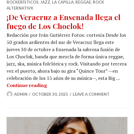
ROCKERÍSTICOS
,
JAZZ
,
LA CAPILLA
,
REGGAE
,
ROCK
ALTERNATIVX
¡De Veracruz a Ensenada llega el
fuego de Los Choclok!
Redacción por Iván Gutiérrez Fotos: cortesía Desde los
50 grados ardientes del sur de Veracruz llega este
jueves 30 de octubre a Ensenada la sabrosa fusión de
Los Choclok, banda que mezcla de forma única reggae,
jazz, ska, música folclórica y rock. Visitando por tercera
vez el puerto, ahora bajo su gira “Quince Tour” —en
celebración de los 15 años de su música—, esta Big …
¡De Veracruz a Ensenada llega el fue
Continue reading
ADMIN
OCTOBER 30, 2025
LEAVE A COMMENT