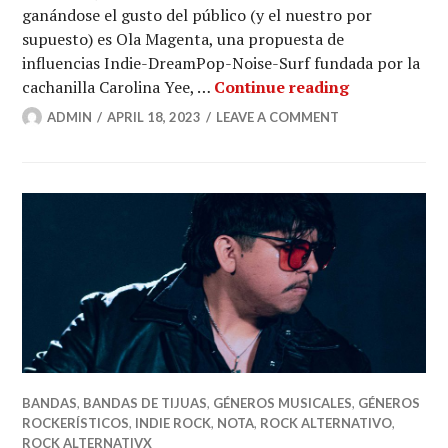
ganándose el gusto del público (y el nuestro por
supuesto) es Ola Magenta, una propuesta de
influencias Indie-DreamPop-Noise-Surf fundada por la
Surfeando p
cachanilla Carolina Yee, …
Continue reading
ADMIN
APRIL 18, 2023
LEAVE A COMMENT
BANDAS
,
BANDAS DE TIJUAS
,
GÉNEROS MUSICALES
,
GÉNEROS
ROCKERÍSTICOS
,
INDIE ROCK
,
NOTA
,
ROCK ALTERNATIVO
,
ROCK ALTERNATIVX