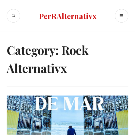
Skip
to
SEARCH
PR
PerRAlternativx
content
ME
Category:
Rock
Alternativx