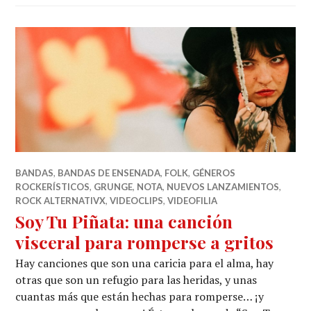
BANDAS
,
BANDAS DE ENSENADA
,
FOLK
,
GÉNEROS
ROCKERÍSTICOS
,
GRUNGE
,
NOTA
,
NUEVOS LANZAMIENTOS
,
ROCK ALTERNATIVX
,
VIDEOCLIPS
,
VIDEOFILIA
Soy Tu Piñata: una canción
visceral para romperse a gritos
Hay canciones que son una caricia para el alma, hay
otras que son un refugio para las heridas, y unas
cuantas más que están hechas para romperse… ¡y