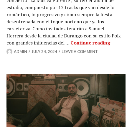
concierto “La Música Potente”, su tercer álbum de
estudio, compuesto por 12 tracks que van desde lo
romántico, lo progresivo y cómo siempre la fiesta
desenfrenada con el toque norteño que ya los
caracteriza. Como invitados tendrán a Samuel
Herrera desde la ciudad de Durango con su estilo Folk
¡Los Viki
con grandes influencias del …
Continue reading
ADMIN
JULY 24, 2024
LEAVE A COMMENT