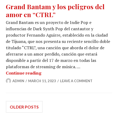
Grand Bantam y los peligros del
amor en “CTRL”
Grand Bantam es un proyecto de Indie Pop e
influencias de Dark Synth Pop del cantautor y
productor Fernando Aguirre, establecido en la ciudad
de Tijuana, que nos presenta su reciente sencillo doble
titulado “CTRL”, una canción que aborda el dolor de
aferrarse a un amor perdido, canción que estará
disponible a partir del 17 de marzo en todas las
plataformas de streaming de música. …
Grand Bantam y los peligros del amo
Continue reading
ADMIN
MARCH 11, 2023
LEAVE A COMMENT
Posts
OLDER POSTS