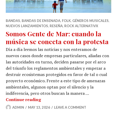
BANDAS
,
BANDAS DE ENSENADA
,
FOLK
,
GÉNEROS MUSICALES
,
NUEVOS LANZAMIENTOS
,
RESEÑA
,
ROCK ALTERNATIVX
Somos Gente de Mar: cuando la
música se conecta con la protesta
Día a día leemos las noticias y nos enteramos de
nuevos casos donde empresas particulares, aliadas con
las autoridades en turno, deciden pasarse por el arco
del triunfo los reglamentos ambientales y empezar a
destruir ecosistemas protegidos en favor de tal o cual
proyecto económico. Frente a este tipo de amenazas
ambientales, algunos optan por el silencio y la
indiferencia, pero otros buscan la manera …
Somos Gente de Mar: cuando la música
Continue reading
ADMIN
MAY 13, 2026
LEAVE A COMMENT