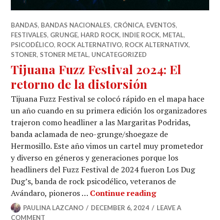
BANDAS
,
BANDAS NACIONALES
,
CRÓNICA
,
EVENTOS
,
FESTIVALES
,
GRUNGE
,
HARD ROCK
,
INDIE ROCK
,
METAL
,
PSICODÉLICO
,
ROCK ALTERNATIVO
,
ROCK ALTERNATIVX
,
STONER
,
STONER METAL
,
UNCATEGORIZED
Tijuana Fuzz Festival 2024: El
retorno de la distorsión
Tijuana Fuzz Festival se colocó rápido en el mapa hace
un año cuando en su primera edición los organizadores
trajeron como headliner a las Margaritas Podridas,
banda aclamada de neo-grunge/shoegaze de
Hermosillo. Este año vimos un cartel muy prometedor
y diverso en géneros y generaciones porque los
headliners del Fuzz Festival de 2024 fueron Los Dug
Dug’s, banda de rock psicodélico, veteranos de
Tijuana Fuzz Fest
Avándaro, pioneros …
Continue reading
PAULINA LAZCANO
DECEMBER 6, 2024
LEAVE A
COMMENT