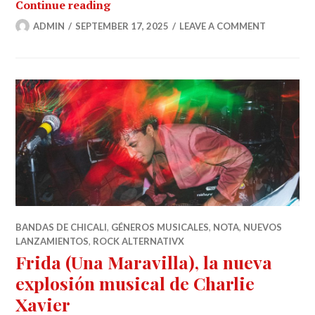
Luisa Almaguer llega a Baja Califor
Continue reading
ADMIN
SEPTEMBER 17, 2025
LEAVE A COMMENT
BANDAS DE CHICALI
,
GÉNEROS MUSICALES
,
NOTA
,
NUEVOS
LANZAMIENTOS
,
ROCK ALTERNATIVX
Frida (Una Maravilla), la nueva
explosión musical de Charlie
Xavier