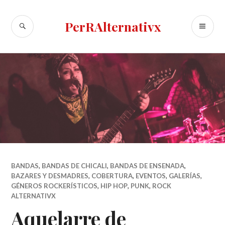
Skip
to
SEARCH
PR
PerRAlternativx
content
ME
BANDAS
,
BANDAS DE CHICALI
,
BANDAS DE ENSENADA
,
BAZARES Y DESMADRES
,
COBERTURA
,
EVENTOS
,
GALERÍAS
,
GÉNEROS ROCKERÍSTICOS
,
HIP HOP
,
PUNK
,
ROCK
ALTERNATIVX
Aquelarre de