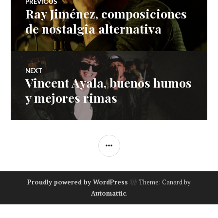
PREVIOUS
Ray Jiménez, composiciones
Previous
navigation
post:
de nostalgia alternativa
NEXT
Vincent Ayala, buenos humos
Next
post:
y mejores rimas
SIDEBAR
Proudly powered by WordPress
Theme: Canard by
Automattic
.