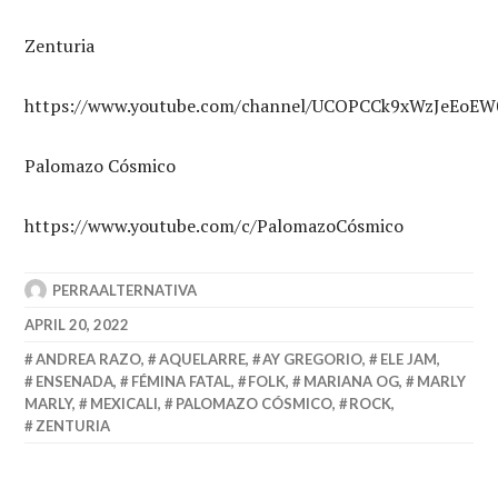
Zenturia
https://www.youtube.com/channel/UCOPCCk9xWzJeEoE
Palomazo Cósmico
https://www.youtube.com/c/PalomazoCósmico
PERRAALTERNATIVA
APRIL 20, 2022
ANDREA RAZO
,
AQUELARRE
,
AY GREGORIO
,
ELE JAM
,
ENSENADA
,
FÉMINA FATAL
,
FOLK
,
MARIANA OG
,
MARLY
MARLY
,
MEXICALI
,
PALOMAZO CÓSMICO
,
ROCK
,
ZENTURIA