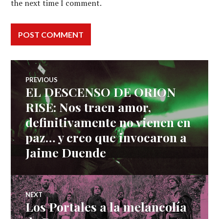
the next time I comment.
Post
PREVIOUS
EL DESCENSO DE ORION
Previous
navigation
post:
RISE: Nos traen amor,
definitivamente no vienen en
paz… y creo que invocaron a
Jaime Duende
NEXT
Los Portales a la melancolía
Next
post: