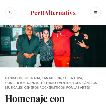
Skip
to
SEARCH
PR
PerRAlternativx
content
ME
BANDAS DE ENSENADA
,
CANTAUTOR
,
COBERTURA
,
CONCIERTOS
,
DANZA
,
EL STUDIO
,
EVENTOS
,
FOLK
,
GÉNEROS
MUSICALES
,
GÉNEROS ROCKERÍSTICOS
,
POR LAS ARTES
Homenaje con