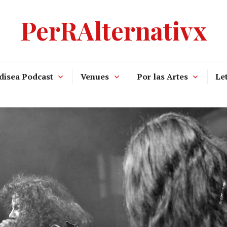
PerRAlternativx
disea Podcast
Venues
Por las Artes
Let