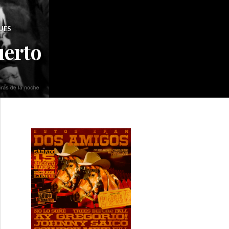
UES
uerto