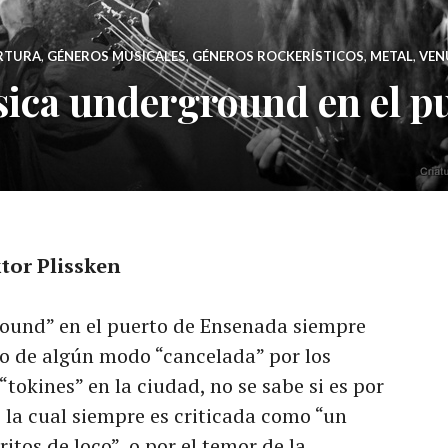
RTURA
,
GÉNEROS MUSICALES
,
GÉNEROS ROCKERÍSTICOS
,
METAL
,
VEN
ica underground en el p
tor Plissken
round” en el puerto de Ensenada siempre
uso de algún modo “cancelada” por los
“tokines” en la ciudad, no se sabe si es por
 la cual siempre es criticada como “un
itos de loco”, o por el temor de la