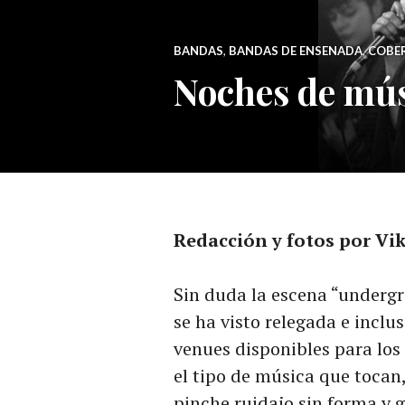
BANDAS
,
BANDAS DE ENSENADA
,
COBE
Noches de mús
Redacción y fotos por Vik
Sin duda la escena “underg
se ha visto relegada e incl
venues disponibles para los 
el tipo de música que tocan,
pinche ruidajo sin forma y gr