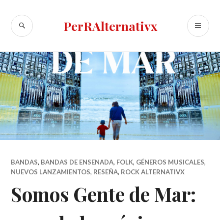
Skip
to
SEARCH
PR
PerRAlternativx
content
ME
BANDAS
,
BANDAS DE ENSENADA
,
FOLK
,
GÉNEROS MUSICALES
,
NUEVOS LANZAMIENTOS
,
RESEÑA
,
ROCK ALTERNATIVX
Somos Gente de Mar: