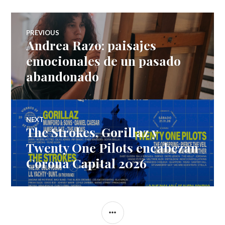
Post
PREVIOUS
Andrea Razo: paisajes
Previous
navigation
post:
emocionales de un pasado
abandonado
NEXT
The Strokes, Gorillaz y
Next
post:
Twenty One Pilots encabezan
Corona Capital 2026
SIDEBAR