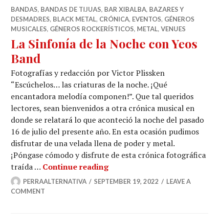
BANDAS
,
BANDAS DE TIJUAS
,
BAR XIBALBA
,
BAZARES Y
DESMADRES
,
BLACK METAL
,
CRÓNICA
,
EVENTOS
,
GÉNEROS
MUSICALES
,
GÉNEROS ROCKERÍSTICOS
,
METAL
,
VENUES
La Sinfonía de la Noche con Yeos
Band
Fotografías y redacción por Victor Plissken
“Escúchelos… las criaturas de la noche. ¡Qué
encantadora melodía componen!”. Que tal queridos
lectores, sean bienvenidos a otra crónica musical en
donde se relatará lo que aconteció la noche del pasado
16 de julio del presente año. En esta ocasión pudimos
disfrutar de una velada llena de poder y metal.
¡Póngase cómodo y disfrute de esta crónica fotográfica
La Sinfonía de la Noche con
traída …
Continue reading
PERRAALTERNATIVA
SEPTEMBER 19, 2022
LEAVE A
COMMENT