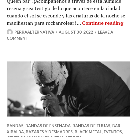
Queen bar”. ¡Acompáñenos a través de esta humilde
reseña y sea testigo de lo que acontece en la ciudad
cuando el sol se esconde y las criaturas de la noche se
¡Kawa
manifiestan para rockanrolear! …
Continue reading
PERRAALTERNATIVA
AUGUST 30, 2022
LEAVE A
COMMENT
BANDAS
,
BANDAS DE ENSENADA
,
BANDAS DE TIJUAS
,
BAR
XIBALBA
,
BAZARES Y DESMADRES
,
BLACK METAL
,
EVENTOS
,