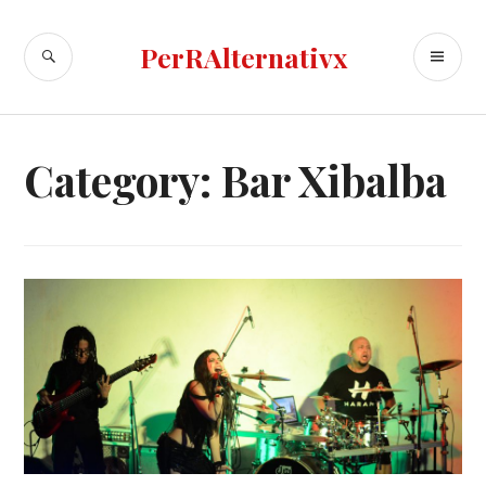
Skip
to
SEARCH
PR
PerRAlternativx
content
ME
Category:
Bar Xibalba