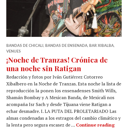
BANDAS DE CHICALI
,
BANDAS DE ENSENADA
,
BAR XIBALBA
,
VENUES
¡Noche de Tranzas! Crónica de
una noche sin Ratigan
Redacción y fotos por Iván Gutiérrez Cotorreo
Xibalbero en la Noche de Tranzas. Esta noche la lista de
reproducción la ponen los ensenadenses Smith Wills,
Shamán Bombay y A Mexican Banda, de Mexicali nos
acompaña Isr Sach y desde Tijuana viene Ratigan a
echar desmadre. I. LA PUTA DEL PROLETARIADO Las
almas condenadas a los estragos del cambio climático y
¡Noch
la lenta pero segura escasez de …
Continue reading