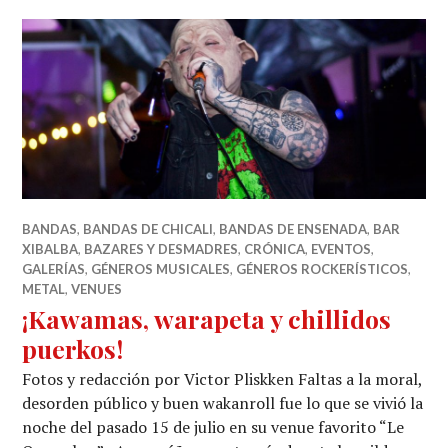
BANDAS
,
BANDAS DE CHICALI
,
BANDAS DE ENSENADA
,
BAR
XIBALBA
,
BAZARES Y DESMADRES
,
CRÓNICA
,
EVENTOS
,
GALERÍAS
,
GÉNEROS MUSICALES
,
GÉNEROS ROCKERÍSTICOS
,
METAL
,
VENUES
¡Kawamas, warapeta y chillidos
puerkos!
Fotos y redacción por Victor Pliskken Faltas a la moral,
desorden público y buen wakanroll fue lo que se vivió la
noche del pasado 15 de julio en su venue favorito “Le