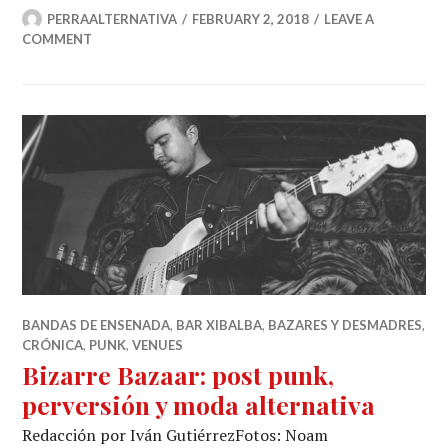
PERRAALTERNATIVA
FEBRUARY 2, 2018
LEAVE A
COMMENT
BANDAS DE ENSENADA
,
BAR XIBALBA
,
BAZARES Y DESMADRES
,
CRÓNICA
,
PUNK
,
VENUES
Bizarre Bazaar: post punk,
perversión y moda alternativa
Redacción por Iván GutiérrezFotos: Noam