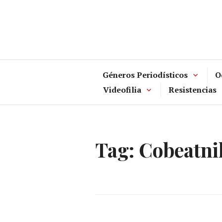
Skip
to
content
Géneros Periodísticos
O
Videofilia
Resistencias
Tag:
Cobeatni