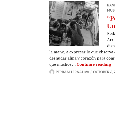
BAN
MUS
“P
Un
Reda
Arro
disp
la mano, a expresar lo que observa
desnudar alma y corazón para compa
“P
que muchos …
Continue reading
PERRAALTERNATIVA
OCTOBER 6, 