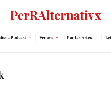
PerRAlternativx
disea Podcast
Venues
Por las Artes
Let
k