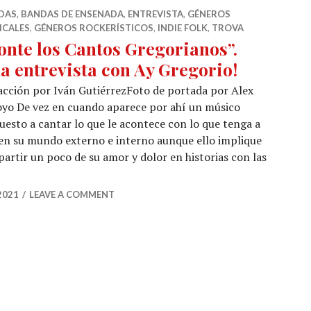
DAS
,
BANDAS DE ENSENADA
,
ENTREVISTA
,
GÉNEROS
ICALES
,
GÉNEROS ROCKERÍSTICOS
,
INDIE FOLK
,
TROVA
onte los Cantos Gregorianos”.
a entrevista con Ay Gregorio!
cción por Iván GutiérrezFoto de portada por Alex
yo De vez en cuando aparece por ahí un músico
uesto a cantar lo que le acontece con lo que tenga a
 en su mundo externo e interno aunque ello implique
rtir un poco de su amor y dolor en historias con las
onte los Cantos Gregorianos”. Una entrevista con Ay Greg
2021
LEAVE A COMMENT