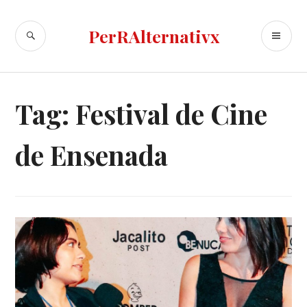
Skip
to
SEARCH
PR
PerRAlternativx
content
ME
Tag:
Festival de Cine
de Ensenada