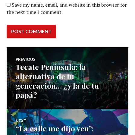
Save my name, email, and website in this browser for
the next time I comment.
Post
PREVIOUS
Tecate Península: la
Previous
navigation
post:
alternativa de tu
generación… ¿y la de tu
papá?
NEXT
“La calle me dijo ven”:
Next
post: