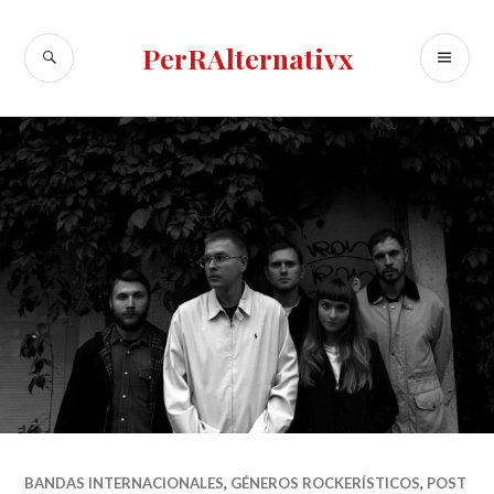
Skip
to
SEARCH
PR
PerRAlternativx
content
ME
BANDAS INTERNACIONALES
,
GÉNEROS ROCKERÍSTICOS
,
POST