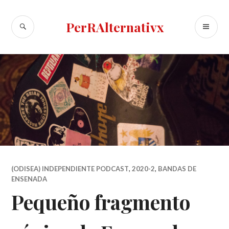
Skip
to
SEARCH
PR
PerRAlternativx
content
ME
(ODISEA) INDEPENDIENTE PODCAST
,
2020-2
,
BANDAS DE
ENSENADA
Pequeño fragmento