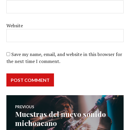
Website
Save my name, email, and website in this browser for
the next time I comment.
Post
PREVIOUS
Muestras del nuevo sonido
Previous
navigation
post:
michoacano