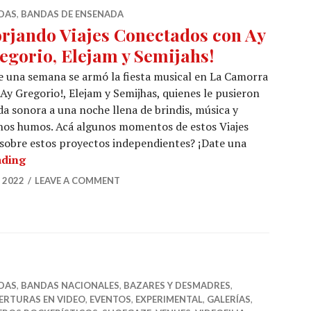
DAS
,
BANDAS DE ENSENADA
orjando Viajes Conectados con Ay
egorio, Elejam y Semijahs!
 una semana se armó la fiesta musical en La Camorra
Ay Gregorio!, Elejam y Semijhas, quienes le pusieron
a sonora a una noche llena de brindis, música y
nos humos. Acá algunos momentos de estos Viajes
sobre estos proyectos independientes? ¡Date una
¡Forjando Viajes Conectados con Ay Gregorio, Elejam
ading
 2022
LEAVE A COMMENT
DAS
,
BANDAS NACIONALES
,
BAZARES Y DESMADRES
,
ERTURAS EN VIDEO
,
EVENTOS
,
EXPERIMENTAL
,
GALERÍAS
,