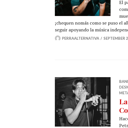
El p
com
mues
¡chequen nomás como se puso el al
seguir apoyando la música indepe
PERRAALTERNATIVA
SEPTEMBER 2
BAN
DES
MET
La
Co
Hac
Petr