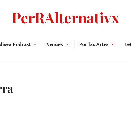
PerRAlternativx
disea Podcast
Venues
Por las Artes
Let
rra