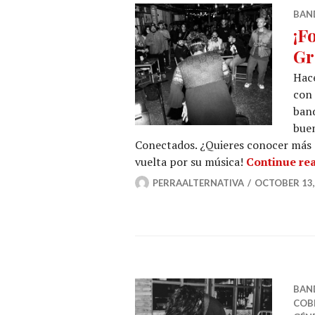
BAN
¡F
Gr
Hace
con 
band
bue
Conectados. ¿Quieres conocer más 
vuelta por su música!
Continue re
PERRAALTERNATIVA
OCTOBER 13,
BAN
COB