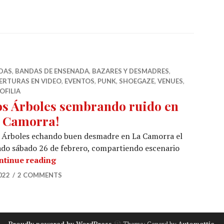
DAS
,
BANDAS DE ENSENADA
,
BAZARES Y DESMADRES
,
ERTURAS EN VIDEO
,
EVENTOS
,
PUNK
,
SHOEGAZE
,
VENUES
,
OFILIA
os Árboles sembrando ruido en
 Camorra!
s Árboles echando buen desmadre en La Camorra el
do sábado 26 de febrero, compartiendo escenario
¡Los Árboles sembrando ruido en La Camor
ntinue reading
022
2 COMMENTS
Proudly powered by WordPress
Theme: Canard by
Automattic
.