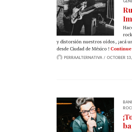
GÉN
Ru
Im
Hac
rock
y distorsión nuestros oídos , ¡acá 
desde Ciudad de México !
Continue
PERRAALTERNATIVA
OCTOBER 13,
BAN
ROC
¡T
ba