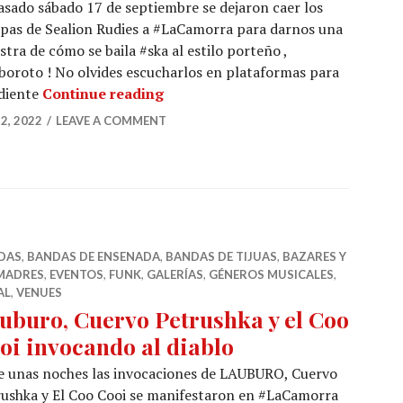
asado sábado 17 de septiembre se dejaron caer los
pas de Sealion Rudies a #LaCamorra para darnos una
tra de cómo se baila #ska al estilo porteño ,
boroto ! No olvides escucharlos en plataformas para
¡Tocaron los Sealion Rudies y a ba
ndiente
Continue reading
2, 2022
LEAVE A COMMENT
DAS
,
BANDAS DE ENSENADA
,
BANDAS DE TIJUAS
,
BAZARES Y
MADRES
,
EVENTOS
,
FUNK
,
GALERÍAS
,
GÉNEROS MUSICALES
,
AL
,
VENUES
uburo, Cuervo Petrushka y el Coo
oi invocando al diablo
e unas noches las invocaciones de LAUBURO, Cuervo
ushka y El Coo Cooi se manifestaron en #LaCamorra