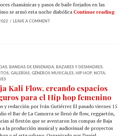
voces chamánicas y pasos de baile forjados en las
Lauburo,
cómo se armó esta noche diabólica
Continue reading
2022
LEAVE A COMMENT
DAS
,
BANDAS DE ENSENADA
,
BAZARES Y DESMADRES
,
NTOS
,
GALERÍAS
,
GÉNEROS MUSICALES
,
HIP HOP
,
NOTA
,
UES
ja Kali Flow, creando espacios
guros para el Hip hop femenino
s y redacción por Iván Gutiérrez El pasado viernes 15
ulio el Bar de La Camorra se llenó de flow, reggaetón,
cias al fiestón que se aventaron los compas de Baja
 a la producción musical y audiovisual de proyectos
-hop y el arte urbano. Organizado por Daniel