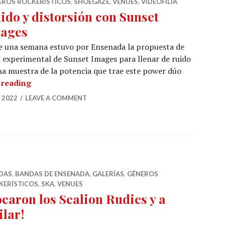
EROS ROCKERÍSTICOS
,
SHOEGAZE
,
VENUES
,
VIDEOFILIA
ido y distorsión con Sunset
ages
e una semana estuvo por Ensenada la propuesta de
 experimental de Sunset Images para llenar de ruido
una muestra de la potencia que trae este power dúo
Ruido y distorsión con Sunset Images
 reading
 2022
LEAVE A COMMENT
DAS
,
BANDAS DE ENSENADA
,
GALERÍAS
,
GÉNEROS
KERÍSTICOS
,
SKA
,
VENUES
ocaron los Sealion Rudies y a
ilar!