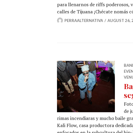
para llenarnos de riffs poderosos, 
calles de Tijuana ¡Chécate nomás 
PERRAALTERNATIVA
AUGUST 26, 
BAN
EVE
VEN
Ba
se
Foto
de j
rimas incendiaras y mucho baile gra
Kali Flow, casa productora dedicada
enfocados en la subcultura del hip