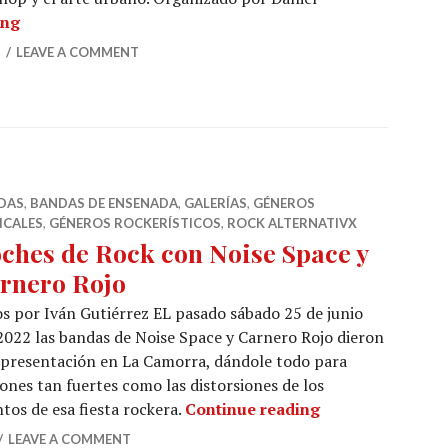
Baja Kali Flow, creando espacios seguros para el Hip 
ing
2
LEAVE A COMMENT
DAS
,
BANDAS DE ENSENADA
,
GALERÍAS
,
GÉNEROS
ICALES
,
GÉNEROS ROCKERÍSTICOS
,
ROCK ALTERNATIVX
ches de Rock con Noise Space y
rnero Rojo
s por Iván Gutiérrez EL pasado sábado 25 de junio
2022 las bandas de Noise Space y Carnero Rojo dieron
presentación en La Camorra, dándole todo para
ones tan fuertes como las distorsiones de los
Noches de Rock 
os de esa fiesta rockera.
Continue reading
LEAVE A COMMENT