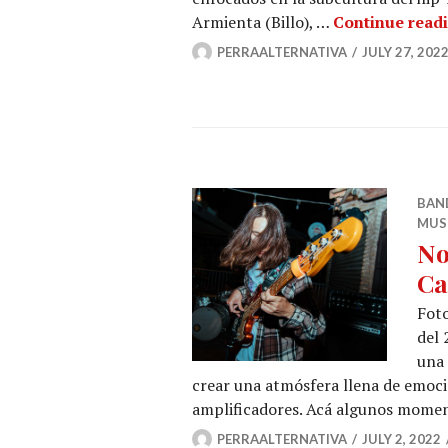
Armienta (Billo), …
Continue read
PERRAALTERNATIVA
JULY 27, 202
BAN
MUS
No
Ca
Foto
del 
una 
crear una atmósfera llena de emoci
amplificadores. Acá algunos moment
PERRAALTERNATIVA
JULY 2, 2022