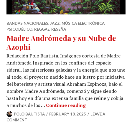
BANDAS NACIONALES
,
JAZZ
,
MÚSICA ELECTRÓNICA
,
PSICODÉLICO
,
REGGAE
,
RESEÑA
Madre Andrómeda y su Nube de
Azophi
Redacción Polo Bautista. Imágenes cortesía de Madre
Andrómeda Inspirado en los confines del espacio
sideral, las misteriosas galaxias y la energía que nos une
al todo, el proyecto nacido hace un lustro por iniciativa
del baterista y artista visual Abraham Espinoza, bajo el
nombre Madre Andrómeda, comenzó y sigue siendo
hasta hoy en día una extensa familia que reúne y cobija
Madre Andrómeda y
a muchos de los …
Continue reading
POLO BAUTISTA
FEBRUARY 18, 2025
LEAVE A
COMMENT