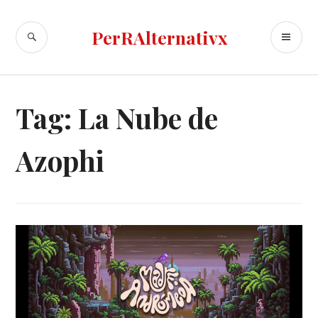
Skip
to
SEARCH
PR
PerRAlternativx
content
ME
Tag:
La Nube de
Azophi