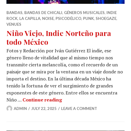
BANDAS
,
BANDAS DE CHICALI
,
GÉNEROS MUSICALES
,
INDIE
ROCK
,
LA CAPILLA
,
NOISE
,
PSICODÉLICO
,
PUNK
,
SHOEGAZE
,
VENUES
Niño Viejo, Indie Norteño para
todo México
Fotos y Redacción por Iván Gutiérrez El indie, ese
género lleno de vitalidad que al mismo tiempo nos
transmite cierta melancolía, como el recuerdo de un
paisaje que se mira por la ventana en un viaje donde no
importa el destino. En la última década México ha
tenido la fortuna de ver el surgimiento de grandes
exponentes de este género. Entre ellos se encuentra
Niño Viejo, Indie Norteño par
Niño …
Continue reading
ADMIN
JULY 22, 2025
LEAVE A COMMENT