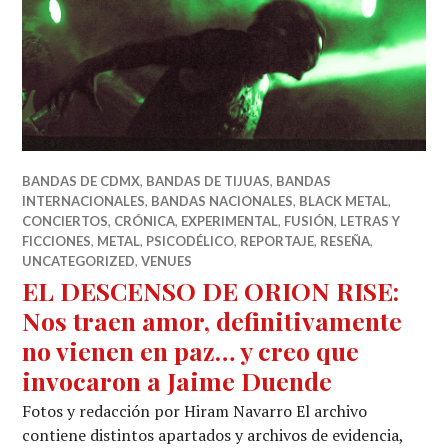
BANDAS DE CDMX
,
BANDAS DE TIJUAS
,
BANDAS
INTERNACIONALES
,
BANDAS NACIONALES
,
BLACK METAL
,
CONCIERTOS
,
CRÓNICA
,
EXPERIMENTAL
,
FUSIÓN
,
LETRAS Y
FICCIONES
,
METAL
,
PSICODÉLICO
,
REPORTAJE
,
RESEÑA
,
UNCATEGORIZED
,
VENUES
EL DESCENSO DE ORION RISE:
Nos traen amor, definitivamente
no vienen en paz… y creo que
invocaron a Jaime Duende
Fotos y redacción por Hiram Navarro El archivo
contiene distintos apartados y archivos de evidencia,