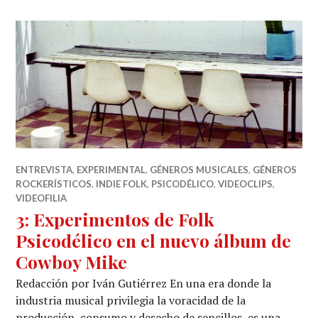
ENTREVISTA
,
EXPERIMENTAL
,
GÉNEROS MUSICALES
,
GÉNEROS
ROCKERÍSTICOS
,
INDIE FOLK
,
PSICODÉLICO
,
VIDEOCLIPS
,
VIDEOFILIA
3: Experimentos de Folk
Psicodélico en el nuevo álbum de
Cowboy Mike
Redacción por Iván Gutiérrez En una era donde la
industria musical privilegia la voracidad de la
producción, consumo y desecho de sencillos, es una