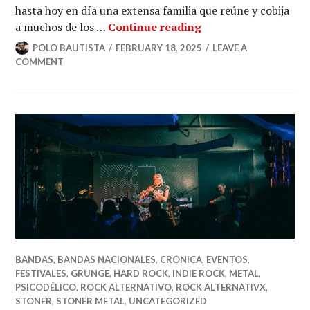
hasta hoy en día una extensa familia que reúne y cobija
Madre Andrómeda y
a muchos de los …
Continue reading
POLO BAUTISTA
FEBRUARY 18, 2025
LEAVE A
COMMENT
BANDAS
,
BANDAS NACIONALES
,
CRÓNICA
,
EVENTOS
,
FESTIVALES
,
GRUNGE
,
HARD ROCK
,
INDIE ROCK
,
METAL
,
PSICODÉLICO
,
ROCK ALTERNATIVO
,
ROCK ALTERNATIVX
,
STONER
,
STONER METAL
,
UNCATEGORIZED