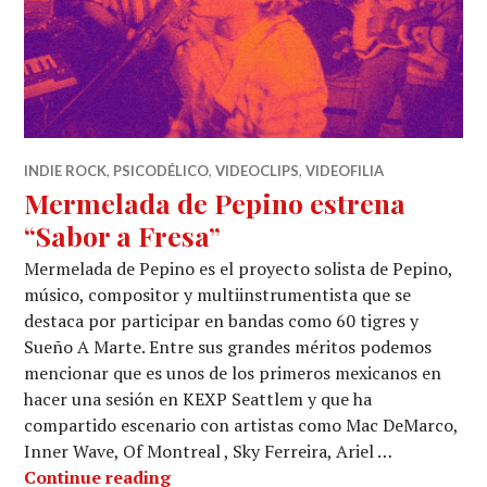
INDIE ROCK
,
PSICODÉLICO
,
VIDEOCLIPS
,
VIDEOFILIA
Mermelada de Pepino estrena
“Sabor a Fresa”
Mermelada de Pepino es el proyecto solista de Pepino,
músico, compositor y multiinstrumentista que se
destaca por participar en bandas como 60 tigres y
Sueño A Marte. Entre sus grandes méritos podemos
mencionar que es unos de los primeros mexicanos en
hacer una sesión en KEXP Seattlem y que ha
compartido escenario con artistas como Mac DeMarco,
Inner Wave, Of Montreal , Sky Ferreira, Ariel …
Mermelada de Pepino estrena “Sabor 
Continue reading