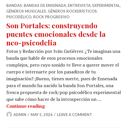
BANDAS
,
BANDAS DE ENSENADA
,
ENTREVISTA
,
EXPERIMENTAL
,
GÉNEROS MUSICALES
,
GÉNEROS ROCKERÍSTICOS
,
PSICODÉLICO
,
ROCK PROGRESIVO
Son Portales: construyendo
puentes emocionales desde la
neo-psicodelia
Fotos y Redacción por Iván Gutiérrez ¿Te imaginas una
banda que hable de esos procesos emocionales
complejos, pero cuyo sonido te lleve a querer mover el
cuerpo e internarte por los pasadizos de tu
imaginación? ¡Bueno, tienes suerte, pues de Ensenada
para el mundo ha nacido la banda Son Portales, una
fresca propuesta de rock/pop psicodélico experimental
que sabe cómo hacer de la introspección un …
Son Portales: construyendo puentes 
Continue reading
ADMIN
MAY 5, 2026
LEAVE A COMMENT