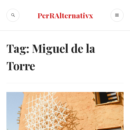
Skip
to
SEARCH
PR
PerRAlternativx
content
ME
Tag:
Miguel de la
Torre