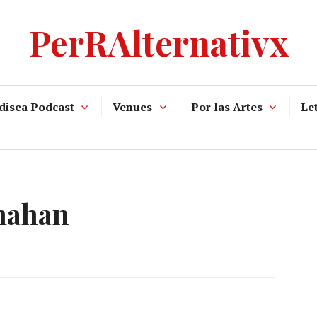
PerRAlternativx
disea Podcast
Venues
Por las Artes
Let
nahan