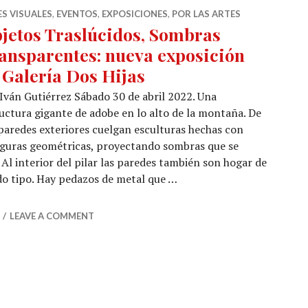
S VISUALES
,
EVENTOS
,
EXPOSICIONES
,
POR LAS ARTES
jetos Traslúcidos, Sombras
ansparentes: nueva exposición
 Galería Dos Hijas
Iván Gutiérrez Sábado 30 de abril 2022. Una
uctura gigante de adobe en lo alto de la montaña. De
paredes exteriores cuelgan esculturas hechas con
iguras geométricas, proyectando sombras que se
 Al interior del pilar las paredes también son hogar de
odo tipo. Hay pedazos de metal que …
idos, Sombras Transparentes: nueva exposición en Galerí
LEAVE A COMMENT