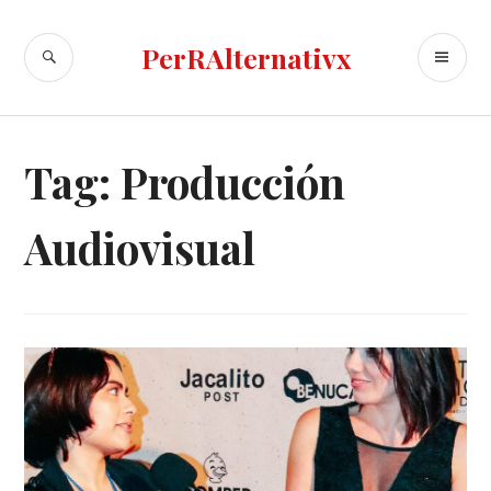
Skip
to
SEARCH
PR
PerRAlternativx
content
ME
Tag:
Producción
Audiovisual