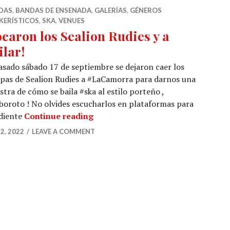
DAS
,
BANDAS DE ENSENADA
,
GALERÍAS
,
GÉNEROS
KERÍSTICOS
,
SKA
,
VENUES
ocaron los Sealion Rudies y a
ilar!
asado sábado 17 de septiembre se dejaron caer los
pas de Sealion Rudies a #LaCamorra para darnos una
tra de cómo se baila #ska al estilo porteño ,
boroto ! No olvides escucharlos en plataformas para
¡Tocaron los Sealion Rudies y a ba
ndiente
Continue reading
2, 2022
LEAVE A COMMENT