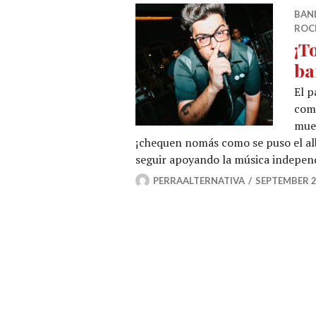
BAN
ROC
¡T
ba
El p
com
mues
¡chequen nomás como se puso el al
seguir apoyando la música indepe
PERRAALTERNATIVA
SEPTEMBER 2