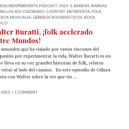
SEA) INDEPENDIENTE PODCAST
,
2023-1
,
BANDAS
,
BANDAS
AN LUIS RÍO COLORADO
,
COUNTRY
,
ENTREVISTA
,
FOLK
,
EROS MUSICALES
,
GÉNEROS ROCKERÍSTICOS
,
ROCK
SICO
lter Buratti, ¡folk acelerado
tre Mundos!
amundos que ha viajado por varios rincones del
pasión por experimentar la vida, Walter Buratti es un
lleva en su voz grandes historias de folk, relatos
e estar al lado del camino. En este episodio de Odisea
ta con Walter sobre la vez que vio …
 ¡folk acelerado Entre Mundos!
 2023
1 COMMENT