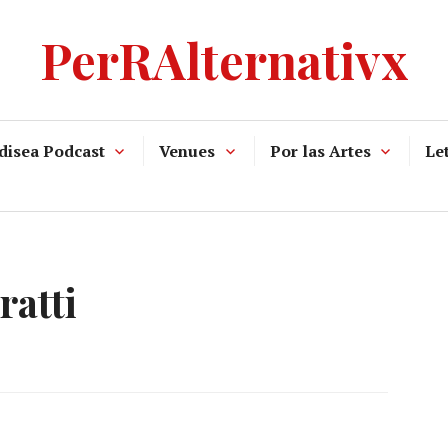
PerRAlternativx
disea Podcast
Venues
Por las Artes
Let
ratti