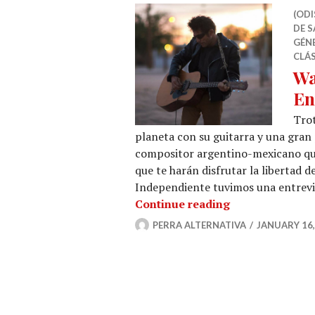
(ODI
DE S
GÉN
CLÁ
Wa
En
Trot
planeta con su guitarra y una gran 
compositor argentino-mexicano que 
que te harán disfrutar la libertad d
Independiente tuvimos una entrevis
Walter Buratti,
Continue reading
PERRA ALTERNATIVA
JANUARY 16,