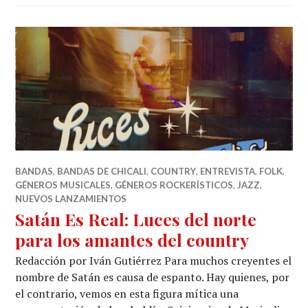
BANDAS
,
BANDAS DE CHICALI
,
COUNTRY
,
ENTREVISTA
,
FOLK
,
GÉNEROS MUSICALES
,
GÉNEROS ROCKERÍSTICOS
,
JAZZ
,
NUEVOS LANZAMIENTOS
Satán Es Real: Luces del norte
para los amantes del country
Redacción por Iván Gutiérrez Para muchos creyentes el
nombre de Satán es causa de espanto. Hay quienes, por
el contrario, vemos en esta figura mítica una