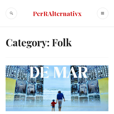
Skip
to
SEARCH
PR
PerRAlternativx
content
ME
Category:
Folk