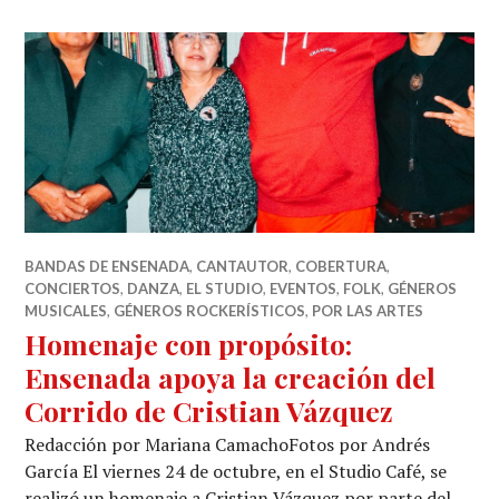
BANDAS DE ENSENADA
,
CANTAUTOR
,
COBERTURA
,
CONCIERTOS
,
DANZA
,
EL STUDIO
,
EVENTOS
,
FOLK
,
GÉNEROS
MUSICALES
,
GÉNEROS ROCKERÍSTICOS
,
POR LAS ARTES
Homenaje con propósito:
Ensenada apoya la creación del
Corrido de Cristian Vázquez
Redacción por Mariana CamachoFotos por Andrés
García El viernes 24 de octubre, en el Studio Café, se
realizó un homenaje a Cristian Vázquez por parte del