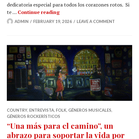
dedicatoria especial para todos los corazones rotos. Si
Soy Tu Piñata: una canción visce
te …
Continue reading
ADMIN
FEBRUARY 19, 2026
LEAVE A COMMENT
COUNTRY
,
ENTREVISTA
,
FOLK
,
GÉNEROS MUSICALES
,
GÉNEROS ROCKERÍSTICOS
“Una más para el camino”, un
abrazo para soportar la vida por