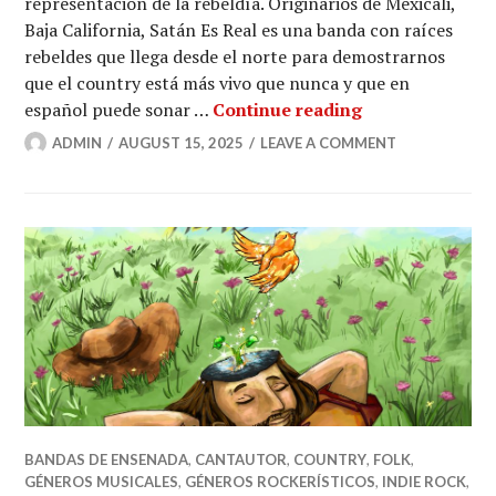
representación de la rebeldía. Originarios de Mexicali,
Baja California, Satán Es Real es una banda con raíces
rebeldes que llega desde el norte para demostrarnos
que el country está más vivo que nunca y que en
Satán Es Real: 
español puede sonar …
Continue reading
ADMIN
AUGUST 15, 2025
LEAVE A COMMENT
BANDAS DE ENSENADA
,
CANTAUTOR
,
COUNTRY
,
FOLK
,
GÉNEROS MUSICALES
,
GÉNEROS ROCKERÍSTICOS
,
INDIE ROCK
,