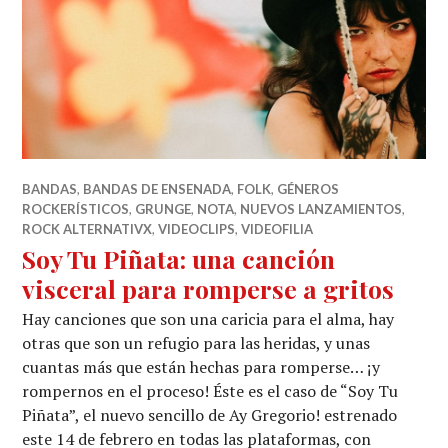
BANDAS
,
BANDAS DE ENSENADA
,
FOLK
,
GÉNEROS
ROCKERÍSTICOS
,
GRUNGE
,
NOTA
,
NUEVOS LANZAMIENTOS
,
ROCK ALTERNATIVX
,
VIDEOCLIPS
,
VIDEOFILIA
Soy Tu Piñata: una canción
visceral para romperse a gritos
Hay canciones que son una caricia para el alma, hay
otras que son un refugio para las heridas, y unas
cuantas más que están hechas para romperse… ¡y
rompernos en el proceso! Éste es el caso de “Soy Tu
Piñata”, el nuevo sencillo de Ay Gregorio! estrenado
este 14 de febrero en todas las plataformas, con