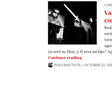
CON
Va
co
Reda
está
tuvi
agua
yo seré su Dios, y él será mi hijo.”
Valgur y su Apo
Continue reading
POLO BAUTISTA
OCTOBER 22, 20