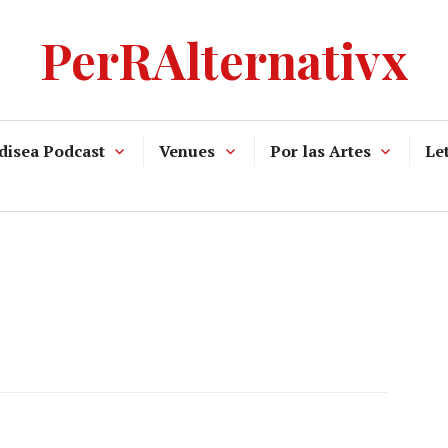
PerRAlternativx
disea Podcast
Venues
Por las Artes
Let