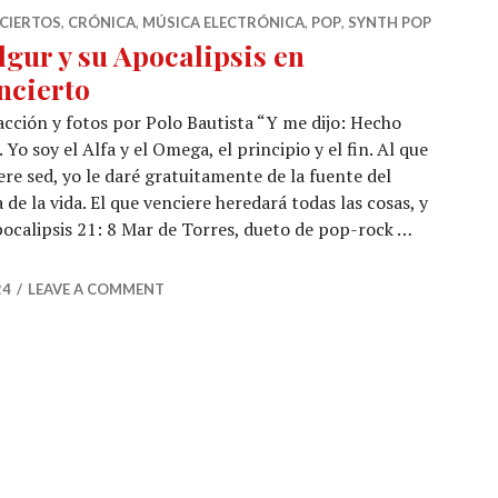
CIERTOS
,
CRÓNICA
,
MÚSICA ELECTRÓNICA
,
POP
,
SYNTH POP
lgur y su Apocalipsis en
ncierto
cción y fotos por Polo Bautista “Y me dijo: Hecho
. Yo soy el Alfa y el Omega, el principio y el fin. Al que
ere sed, yo le daré gratuitamente de la fuente del
 de la vida. El que venciere heredará todas las cosas, y
 Apocalipsis 21: 8 Mar de Torres, dueto de pop-rock …
calipsis en concierto
24
LEAVE A COMMENT