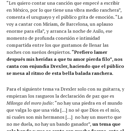
“Les quiero contar una canción que empecé a escribir
en México, por lo que tiene una vibra medio ranchera”,
comenta el uruguayo y el público grita de emoción. “La
voy a cantar con Miriam, de Barcelona, un aplauso
enorme para ella”, y arranca la noche de Asilo, ese
momento de profunda conexión e intimidad
compartida entre los que gustamos de llenar las
noches con sueños despiertos.
“Prefiero lamer
después mis heridas a que tu amor pierda filo”, nos
canta con enjundia Drexler, haciendo que el público
se mesa al ritmo de esta bella balada ranchera.
Para el siguiente tema va Drexler solo con su guitarra, y
empiezan los rasgueos la declaración de paz que es
Milonga del moro judío
: “no hay una piedra en el mundo
que valga lo que una vida […] no sé que Dios es el mío,
ni cuales son mis hermanos […] no hay un muerto que
no me duela, no hay un bando ganador”,
un tema que
cala hondo y que se canta con mucha fuerza, ante el