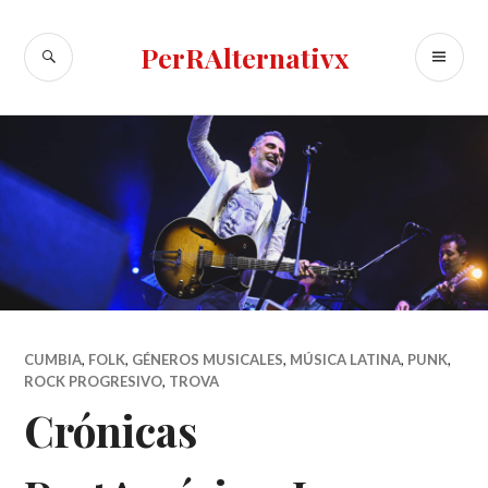
Skip
to
SEARCH
PR
PerRAlternativx
content
ME
CUMBIA
,
FOLK
,
GÉNEROS MUSICALES
,
MÚSICA LATINA
,
PUNK
,
ROCK PROGRESIVO
,
TROVA
Crónicas