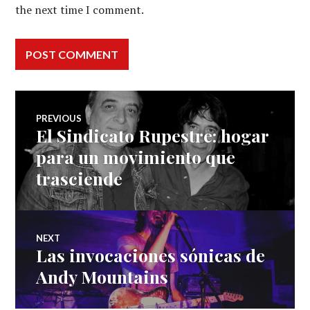
the next time I comment.
Post
PREVIOUS
El Sindicato Rupestre: hogar
Previous
navigation
post:
para un movimiento que
trasciende
NEXT
Las invocaciones sónicas de
Next
post:
Andy Mountains