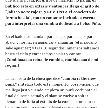
que suena a casa, los gritos de mariachi no paran,
el
público está en éxtasis y entonces llega el grito de
“Jalisco no te rajes”, y REVIENTA el concierto de
forma bestial, con un cantante invitado a escena
para interpretar una cumbia dedicada a Celso Piña.
En el baile nos mandan para abajo, para abajo, para
abajo, y nos hacen aguantar y aguantar (el mexicano
sabe aguantar) y tras 10 segundos inmensos saltamos
hasta el cielo y empezamos a volar y cantar
¡Cumbiaaaaaa reina de cumbia, cumbiaaaaa de mi
región!
La camiseta de la chica que dice
“cumbia is the new
punk”
sintetiza todo este momento, observación que
me llega justo cuando empieza un punk cochinote al
final del tema actual y el slam se vuelve a soltar
llenando de furia al éxtasis de la cumbia tronadora de
hace tan solo un segundo. Mientras me preparo para