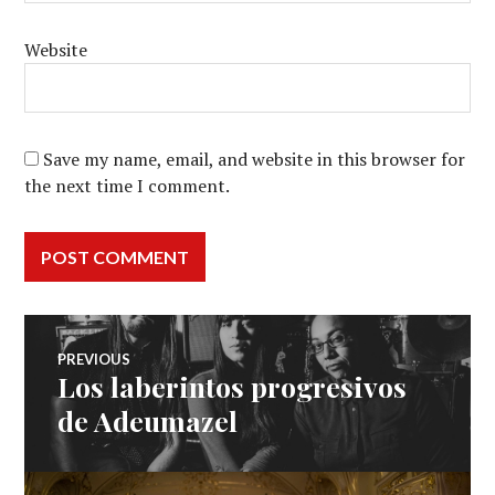
Website
Save my name, email, and website in this browser for
the next time I comment.
Post
PREVIOUS
Los laberintos progresivos
Previous
navigation
post:
de Adeumazel