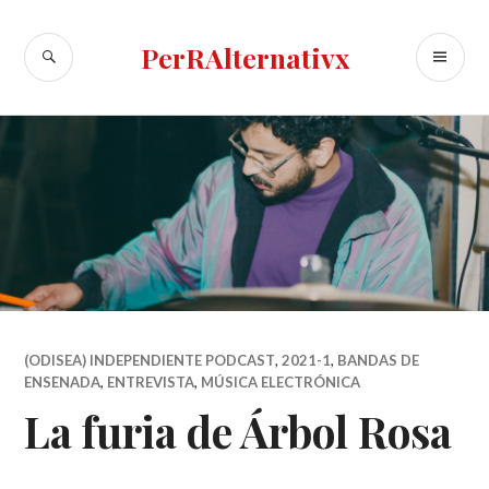
Skip
to
SEARCH
PR
PerRAlternativx
content
ME
(ODISEA) INDEPENDIENTE PODCAST
,
2021-1
,
BANDAS DE
ENSENADA
,
ENTREVISTA
,
MÚSICA ELECTRÓNICA
La furia de Árbol Rosa