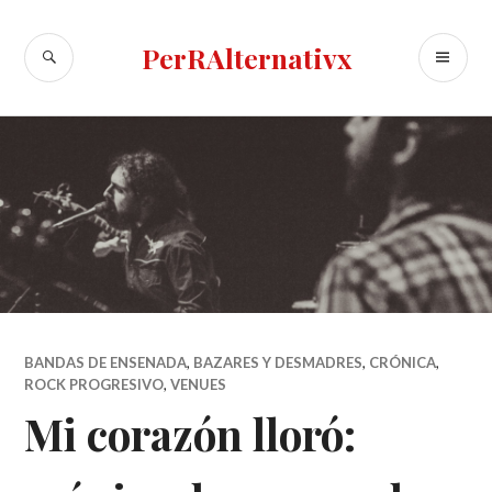
Skip
to
SEARCH
PR
PerRAlternativx
content
ME
BANDAS DE ENSENADA
,
BAZARES Y DESMADRES
,
CRÓNICA
,
ROCK PROGRESIVO
,
VENUES
Mi corazón lloró: