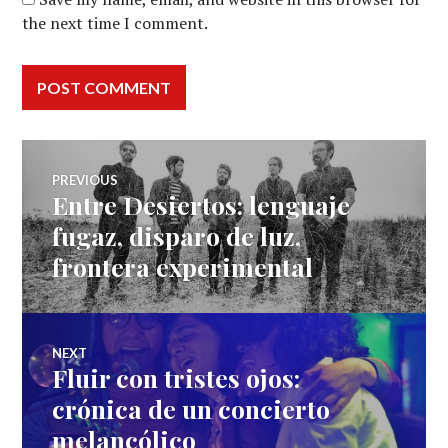
the next time I comment.
Post
PREVIOUS
Entre Desiertos: lenguaje
Previous
navigation
post:
fugaz, disparo de luz,
frontera experimental
NEXT
Fluir con tristes ojos:
Next
post:
crónica de un concierto
melancólico