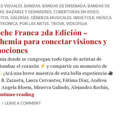
S VISUALES
,
BANDAS
,
BANDAS DE ENSENADA
,
BANDAS DE
AS
,
BAZARES Y DESMADRES
,
COBERTURAS EN VIDEO
,
NTOS
,
GALERÍAS
,
GÉNEROS MUSICALES
,
INDIE FOLK
,
MÚSICA
CTRÓNICA
,
POR LAS ARTES
,
TROVA
,
VIDEOFILIA
che Franca 2da Edición –
hemia para conectar visiones y
ociones
mia donde se congregan todo tipo de artistas de
retumbar el corazón
y compartir un momento de
¡Acá una breve muestra de esta bella experiencia
 B. Zazueta, Laura Cervantes, Fátima Díaz, Andrea
, Angela Bloem, Minerva Galindo, Alejandro Rochin,
Noche Franca 2da Edición – Bohemia para 
ntinue reading
2
LEAVE A COMMENT