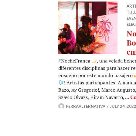
ARTE
TIJU
EVE
ELE
No
Bo
em
#NocheFranca
, una velada bohe
diferentes disciplinas para hacer 
ensueño por este mundo pasajero
! Artistas participantes: Amanda
Razo, Ay Gregorio!, Marco Augusto
Szavio Oivazs, Hiram Navarro, …
Co
PERRAALTERNATIVA
JULY 24, 202