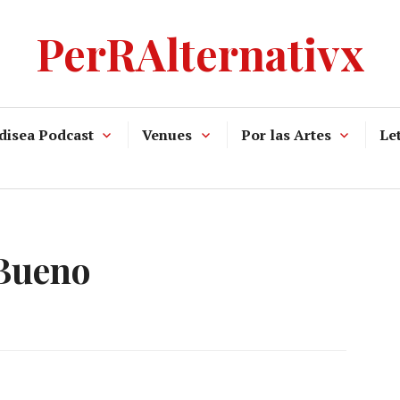
PerRAlternativx
disea Podcast
Venues
Por las Artes
Let
Bueno