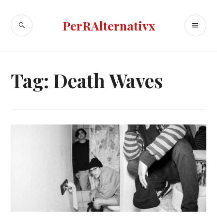
Skip
to
SEARCH
PR
PerRAlternativx
content
ME
Tag:
Death Waves