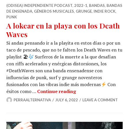
(ODISEA) INDEPENDIENTE PODCAST
,
2022-1
,
BANDAS
,
BANDAS
DE ENSENADA
,
GÉNEROS MUSICALES
,
GRUNGE
,
INDIE ROCK
,
PUNK
A lokear en la playa con los Death
Waves
Si andas pensando ir a la playita en estos días o por un
taco de pescado, que no te falten los Death Waves en tu
playlist 🏖
Surferos de la muerte a la que desafían
con riffs acelerados y enérgicas distorsiones, los
#DeathWaves son una banda ensenadense con
influencias de punk, surf y grunge noventeros
fusionados con las vibras indie más modernas
Con
A lokear en la playa co
éxitos como …
Continue reading
PERRAALTERNATIVA
JULY 6, 2022
LEAVE A COMMENT