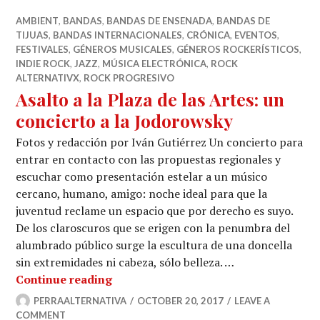
AMBIENT
,
BANDAS
,
BANDAS DE ENSENADA
,
BANDAS DE
TIJUAS
,
BANDAS INTERNACIONALES
,
CRÓNICA
,
EVENTOS
,
FESTIVALES
,
GÉNEROS MUSICALES
,
GÉNEROS ROCKERÍSTICOS
,
INDIE ROCK
,
JAZZ
,
MÚSICA ELECTRÓNICA
,
ROCK
ALTERNATIVX
,
ROCK PROGRESIVO
Asalto a la Plaza de las Artes: un
concierto a la Jodorowsky
Fotos y redacción por Iván Gutiérrez Un concierto para
entrar en contacto con las propuestas regionales y
escuchar como presentación estelar a un músico
cercano, humano, amigo: noche ideal para que la
juventud reclame un espacio que por derecho es suyo.
De los claroscuros que se erigen con la penumbra del
alumbrado público surge la escultura de una doncella
sin extremidades ni cabeza, sólo belleza. …
Asalto a la Plaza de las Artes: un con
Continue reading
PERRAALTERNATIVA
OCTOBER 20, 2017
LEAVE A
COMMENT