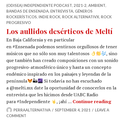
(ODISEA) INDEPENDIENTE PODCAST
,
2021-2
,
AMBIENT
,
BANDAS DE ENSENADA
,
ENTREVISTA
,
GÉNEROS
ROCKERÍSTICOS
,
INDIE ROCK
,
ROCK ALTERNATIVX
,
ROCK
PROGRESIVO
Los aullidos desérticos de Meltí
En Baja California y en particular
en #Ensenada podemos sentirnos orgullosos de tener
músicos que no sólo son muy talentosos
, sino
que también han creado composiciones con un sonido
progresivo-atmosférico único y hasta un concepto
endémico inspirado en los paisajes y leyendas de la
península
🏜
Si todavía no has escuchado
a @melti.mx date la oportunidad de conocerlos en la
entrevista que les hicimos desde UABC Radio
Los aul
para #Independiente
, ¡ahí …
Continue reading
PERRAALTERNATIVA
SEPTEMBER 4, 2021
LEAVE A
COMMENT