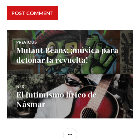
Post
PREVIOUS
Mutant Beans: ¡música para
Previous
navigation
post:
detonar la revuelta!
NEXT
El intimismo lírico de
Next
post:
Násmar
SIDEBAR