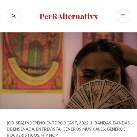
Skip
to
SEARCH
PR
PerRAlternativx
content
ME
(ODISEA) INDEPENDIENTE PODCAST
,
2022-1
,
BANDAS
,
BANDAS
DE ENSENADA
,
ENTREVISTA
,
GÉNEROS MUSICALES
,
GÉNEROS
ROCKERÍSTICOS
,
HIP HOP