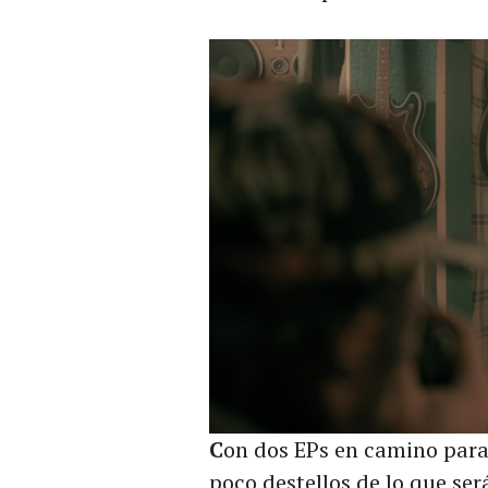
C
on dos EPs en camino para 
poco destellos de lo que ser