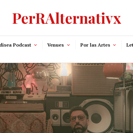
PerRAlternativx
disea Podcast
Venues
Por las Artes
Let