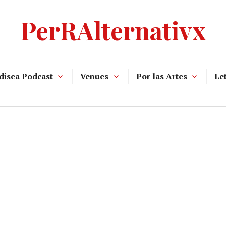
PerRAlternativx
disea Podcast
Venues
Por las Artes
Let