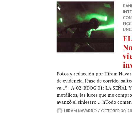
BAN
INT
CON
FICC
UNC
EL
No
vi
in
Fotos y redacción por Hiram Navarr
de evidencia, léase de corrido, salt
va…”: A-02-BDOG 01: LA SEÑAL Y E
metálicos, las luces que me compro
avanzó el siniestro… hTodo comen
HIRAM NAVARRO
OCTOBER 30, 2