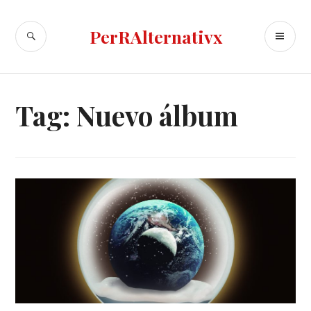
Skip
to
SEARCH
PR
PerRAlternativx
content
ME
Tag:
Nuevo álbum