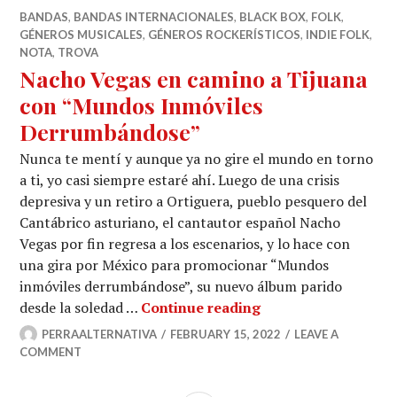
BANDAS
,
BANDAS INTERNACIONALES
,
BLACK BOX
,
FOLK
,
GÉNEROS MUSICALES
,
GÉNEROS ROCKERÍSTICOS
,
INDIE FOLK
,
NOTA
,
TROVA
Nacho Vegas en camino a Tijuana
con “Mundos Inmóviles
Derrumbándose”
Nunca te mentí y aunque ya no gire el mundo en torno
a ti, yo casi siempre estaré ahí. Luego de una crisis
depresiva y un retiro a Ortiguera, pueblo pesquero del
Cantábrico asturiano, el cantautor español Nacho
Vegas por fin regresa a los escenarios, y lo hace con
una gira por México para promocionar “Mundos
inmóviles derrumbándose”, su nuevo álbum parido
Nacho Vegas en ca
desde la soledad …
Continue reading
PERRAALTERNATIVA
FEBRUARY 15, 2022
LEAVE A
COMMENT