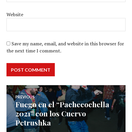
Website
Save my name, email, and website in this browser for
the next time I comment.
Post
PREVIOUS
Fuego en el “Pachecochella
Previous
navigation
post:
2021” con los Cuervo
Petrushka