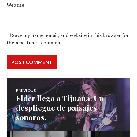
Website
Save my name, email, and website in this browser for
the next time I comment.
Post
PREVIOUS
Elder llega a Tijuana: Un
Previous
navigation
post:
despliegue de paisajes
sonoros.