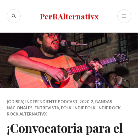
Skip
to
SEARCH
PR
PerRAlternativx
content
ME
(ODISEA) INDEPENDIENTE PODCAST
,
2020-2
,
BANDAS
NACIONALES
,
ENTREVISTA
,
FOLK
,
INDIE FOLK
,
INDIE ROCK
,
ROCK ALTERNATIVX
¡Convocatoria para el