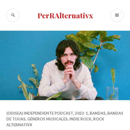
Skip
to
SEARCH
PR
PerRAlternativx
content
ME
(ODISEA) INDEPENDIENTE PODCAST
,
2022-1
,
BANDAS
,
BANDAS
DE TIJUAS
,
GÉNEROS MUSICALES
,
INDIE ROCK
,
ROCK
ALTERNATIVX