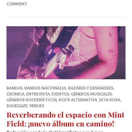
COMMENT
BANDAS
,
BANDAS NACIONALES
,
BAZARES Y DESMADRES
,
CRÓNICA
,
ENTREVISTA
,
EVENTOS
,
GÉNEROS MUSICALES
,
GÉNEROS ROCKERÍSTICOS
,
ROCK ALTERNATIVX
,
SETA ROSA
,
SHOEGAZE
,
VENUES
Reverberando el espacio con Mint
Field; ¡nuevo álbum en camino!