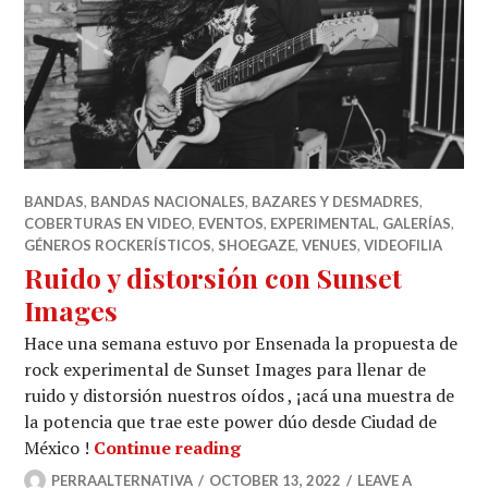
BANDAS
,
BANDAS NACIONALES
,
BAZARES Y DESMADRES
,
COBERTURAS EN VIDEO
,
EVENTOS
,
EXPERIMENTAL
,
GALERÍAS
,
GÉNEROS ROCKERÍSTICOS
,
SHOEGAZE
,
VENUES
,
VIDEOFILIA
Ruido y distorsión con Sunset
Images
Hace una semana estuvo por Ensenada la propuesta de
rock experimental de Sunset Images para llenar de
ruido y distorsión nuestros oídos , ¡acá una muestra de
la potencia que trae este power dúo desde Ciudad de
Ruido y distorsión con Sunse
México !
Continue reading
PERRAALTERNATIVA
OCTOBER 13, 2022
LEAVE A