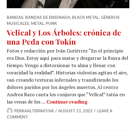
BANDAS
,
BANDAS DE ENSENADA
,
BLACK METAL
,
GÉNEROS
MUSICALES
,
METAL
,
PUNK
Velical y Los Árboles: crónica de
una Peda con Tokín
Fotos y redacción por Iván Gutiérrez “En el principio
era Dios. Estoy aquí para matar y desgarrar la fisura del
tiempo. Vengo a distorsionar tu alma y llenar con
voracidad la realidad”. Historias violentas agitan el aire,
van creando texturas infernales y transfiriendo los
dolores paridos por los ángeles muertos. Al centro
Andrea Razo canta los conjuros que “Velical” tatúa en
Velical y Los Árbole
las venas de los …
Continue reading
PERRAALTERNATIVA
AUGUST 11, 2022
LEAVE A
COMMENT