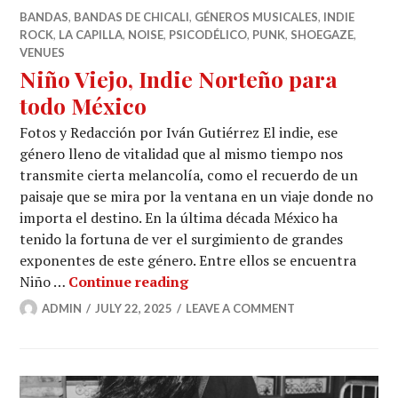
BANDAS
,
BANDAS DE CHICALI
,
GÉNEROS MUSICALES
,
INDIE
ROCK
,
LA CAPILLA
,
NOISE
,
PSICODÉLICO
,
PUNK
,
SHOEGAZE
,
VENUES
Niño Viejo, Indie Norteño para
todo México
Fotos y Redacción por Iván Gutiérrez El indie, ese
género lleno de vitalidad que al mismo tiempo nos
transmite cierta melancolía, como el recuerdo de un
paisaje que se mira por la ventana en un viaje donde no
importa el destino. En la última década México ha
tenido la fortuna de ver el surgimiento de grandes
exponentes de este género. Entre ellos se encuentra
Niño Viejo, Indie Norteño par
Niño …
Continue reading
ADMIN
JULY 22, 2025
LEAVE A COMMENT